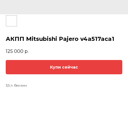
АКПП Мitsubishi Рajero v4a517aca1
125 000
р.
Купи сейчас
3,5 л. бензин